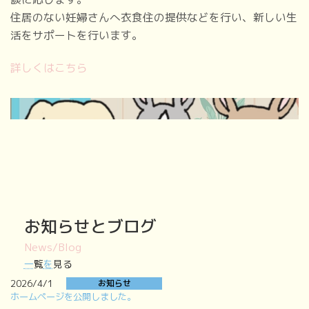
住居のない妊婦さんへ衣食住の提供などを行い、新しい生
活をサポートを行います。
詳しくはこちら
お知らせ
とブログ
News/Blog
ア
一
覧
を
見る
イ
コ
2026/4/1
お知らせ
ン
ホームページを公開しました。
リ